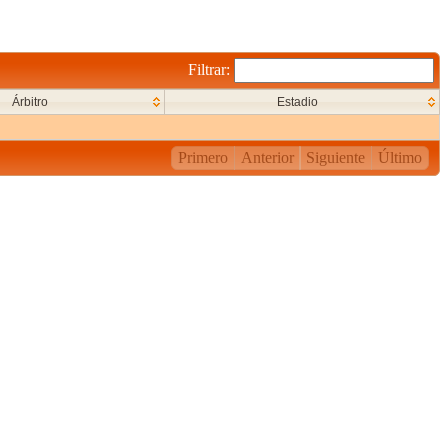
Filtrar:
Árbitro
Estadio
Primero
Anterior
Siguiente
Último