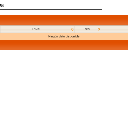
954
Rival
Res
Ningún dato disponible