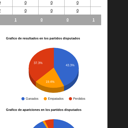
9
0
0
0
1
2
0
0
0
0
1
0
0
1
Grafico de resultados en los partidos disputados
37.3%
43.3%
19.4%
Ganados
Empatados
Perdidos
Grafico de apariciones en los partidos disputados