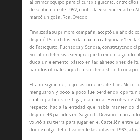
al primer equipo para el curso siguiente, entre ello
de septiembre de 1952, contra la Real Sociedad en At
marcó un gol al Real Oviedo.
Finalizada su primera campaña, aceptó un año de ces
disputó 15 partidos en la máxima categoría y 2 en la 
de Pasieguito, Puchades y Sendra, constituyendo el p
Su labor defensiva siempre quedó en un segundo plan
duda un elemento básico en las alineaciones de Itu
partidos oficiales aquel curso, demostrando una prof
El año siguiente, bajo las órdenes de Luis Miró, 
menguaron y poco a poco fue perdiendo oportunida
cuatro partidos de Liga, marchó al Hércules de Al
respecto hacia la entidad que había mantenido du
disputó 46 partidos en Segunda División, marcando d
volvió a su tierra para jugar en el Castellón entre 1
donde colgó definitivamente las botas en 1963, a los