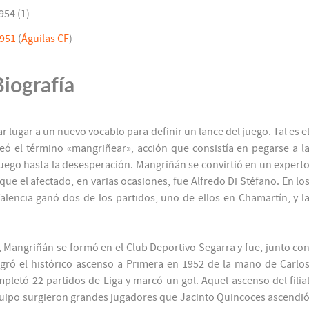
954 (1)
1951
(
Águilas CF
)
Biografía
r lugar a un nuevo vocablo para definir un lance del juego. Tal es e
eó el término «mangriñear», acción que consistía en pegarse a l
juego hasta la desesperación. Mangriñán se convirtió en un expert
e el afectado, en varias ocasiones, fue Alfredo Di Stéfano. En lo
Valencia ganó dos de los partidos, uno de ellos en Chamartín, y l
ó, Mangriñán se formó en el Club Deportivo Segarra y fue, junto co
ogró el histórico ascenso a Primera en 1952 de la mano de Carlo
letó 22 partidos de Liga y marcó un gol. Aquel ascenso del filia
quipo surgieron grandes jugadores que Jacinto Quincoces ascendi