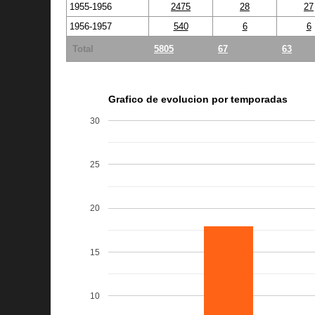
1955-1956
2475
28
27
1956-1957
540
6
6
Total
5805
67
63
Grafico de evolucion por temporadas
30
25
20
15
10