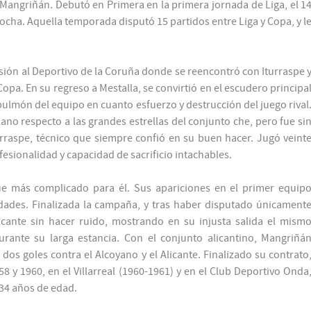
s Mangriñán. Debutó en Primera en la primera jornada de Liga, el 1
ocha. Aquella temporada disputó 15 partidos entre Liga y Copa, y l
ión al Deportivo de la Coruña donde se reencontró con Iturraspe 
Copa. En su regreso a Mestalla, se convirtió en el escudero principa
ulmón del equipo en cuanto esfuerzo y destrucción del juego rival
o respecto a las grandes estrellas del conjunto che, pero fue si
rraspe, técnico que siempre confió en su buen hacer. Jugó veint
esionalidad y capacidad de sacrificio intachables.
fue más complicado para él. Sus apariciones en el primer equip
des. Finalizada la campaña, y tras haber disputado únicament
icante sin hacer ruido, mostrando en su injusta salida el mism
rante su larga estancia. Con el conjunto alicantino, Mangriñá
os goles contra el Alcoyano y el Alicante. Finalizado su contrato
958 y 1960, en el Villarreal (1960-1961) y en el Club Deportivo Onda
 34 años de edad.