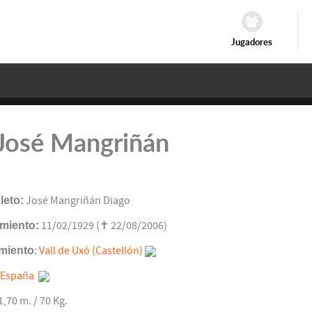
Jugadores
 José Mangriñán
eto:
José Mangriñán Diago
miento:
11/02/1929 (✝ 22/08/2006)
miento
:
Vall de Uxó (Castellón)
España
 1,70 m. / 70 Kg.