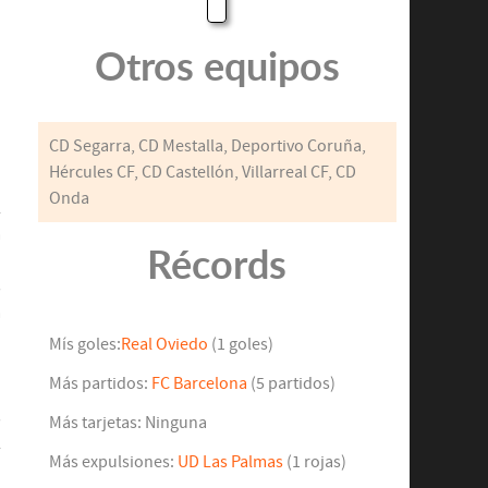
Otros equipos
CD Segarra, CD Mestalla, Deportivo Coruña,
Hércules CF, CD Castellón, Villarreal CF, CD
Onda
l
a
Récords
o
s
a
Mís goles:
Real Oviedo
(1 goles)
Más partidos:
FC Barcelona
(5 partidos)
n
s
Más tarjetas: Ninguna
l
Más expulsiones:
UD Las Palmas
(1 rojas)
ó