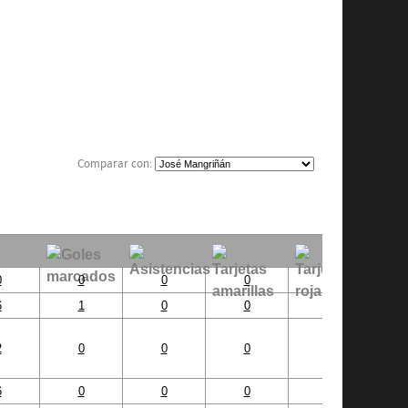
u
Comparar con:
0
0
0
0
0
6
1
0
0
0
2
0
0
0
0
6
0
0
0
0