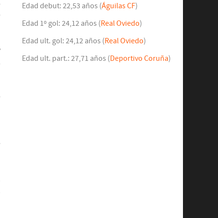
4
Edad debut: 22,53 años (
Águilas CF
)
e
Edad 1º gol: 24,12 años (
Real Oviedo
)
Edad ult. gol: 24,12 años (
Real Oviedo
)
y
Edad ult. part.: 27,71 años (
Deportivo Coruña
)
l
.
n
e
o
e
o
n
,
,