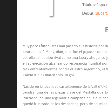
Títulos
: Copa 1
Debut:
19/08/
Muy pocos futbolistas han pasado a la historia por da
caso de José Mangriñán, que fue el jugador que cr
estrella del equipo rival como una lapa y ahogar su 
en su ejecución alcanzando resonancia mundial porqu
tres enfrentamientos contra el astro argentino, el 
«saeta rubia» marcó sólo un gol.
Nacido en la localidad castellonense de la Vall d'Ux
Sendra, una de las piezas clave del Mestalla que l
Iturraspe, en una legendaria campaña en la que comp
quedó frustrado en los despachos, pero de aquel e