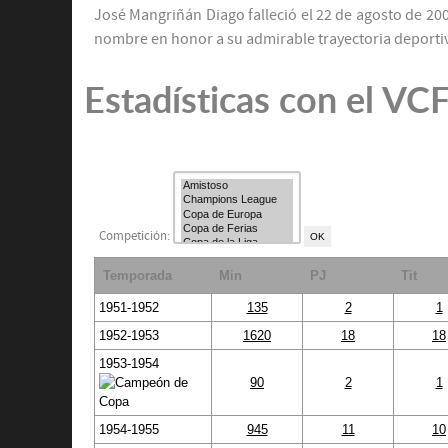
José Mangriñán Diago falleció el 22 de agosto de 2006
nombre en honor a su admirable trayectoria deporti
Estadísticas con el VC
Competición:
Temporada
Min
PJ
Tit
1951-1952
135
2
1
1952-1953
1620
18
18
1953-1954
90
2
1
1954-1955
945
11
10