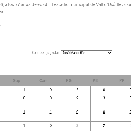
, a los 77 años de edad. El estadio municipal de Vall d'Uxó lleva s
va.
F
Cambiar jugador:
Sup
Cam
PG
PE
PP
1
0
2
0
0
0
9
3
1
1
0
0
1
0
3
2