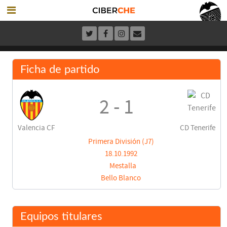
Ficha de partido
2 - 1
Valencia CF
CD Tenerife
Primera División (J7)
18.10.1992
Mestalla
Bello Blanco
Equipos titulares