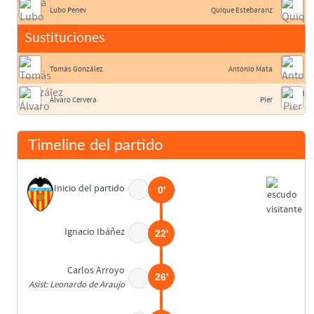
Lubo Penev
Quique Estebaranz
Sustituciones
Tomás González
Antonio Mata
Álvaro Cervera
Pier
Timeline del partido
Inicio del partido
0'
Ignacio Ibáñez
22'
Carlos Arroyo
26'
Asist: Leonardo de Araujo