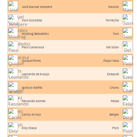
José Manuel Sempere
Manolo
Voro González
Torrecilla
Miodrag Belodedici
Toni
Paco Camarasa
Del Solar
Quique Flores
Paqui Veza
Leonardo de Araujo
Ezequiel
Ignacio Ibáñez
Chano
Fernando Gómez
Felipe
Carlos Arroyo
Berges
Eloy Olaya
Pizzi