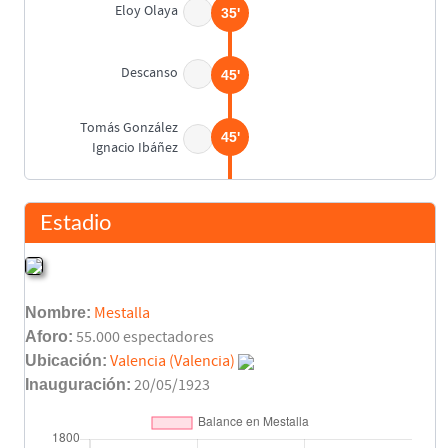
Eloy Olaya
35'
Descanso
45'
Tomás González
45'
Ignacio Ibáñez
Antonio Mata
46'
Berges
Estadio
Antonio Mata
49'
Nombre:
Mestalla
Felipe
54'
Aforo:
55.000 espectadores
Ubicación:
Valencia (Valencia)
Pier
Inauguración:
20/05/1923
60'
Quique Estebaranz