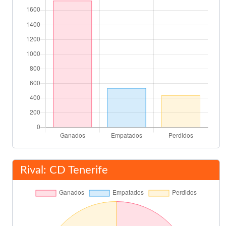
Torrecilla
63'
Pizzi
(Pen.)
67'
Del Solar
74'
Leonardo de Araujo
84'
Álvaro Cervera
86'
Eloy Olaya
Del Solar
88'
Rival: CD Tenerife
Lubo Penev
(Pen.)
88'
Toni
91'