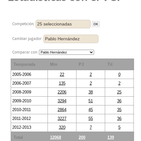
25 seleccionadas
Competición:
Pablo Hernández
Cambiar jugador:
Comparar con:
Temporada
Min
PJ
Tit
S
2005-2006
22
2
0
2006-2007
135
2
2
2008-2009
2206
38
25
2009-2010
3294
51
36
2010-2011
2864
45
35
2011-2012
3227
55
36
2012-2013
320
7
5
Total
12068
200
139
61